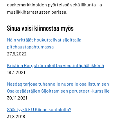
osakemarkkinoiden pyörteissä sekä liikunta- ja
musiikkiharrastusten parissa.
Sinua voisi kiinnostaa myös
Näin yrittäjät houkuttelivat sijoittajia
pitchaustapahtumassa
27.5.2022
Kristina Bergström aloittaa viestintäpäällikkönä
18.3.2021
Nasdaq tarjoaa tuhannelle nuorelle osallistumisen
Osakesäästäjien Sijoittamisen perusteet -kurssille
30.11.2021
Säästyykö EU Kiinan kohtalolta?
31.8.2018