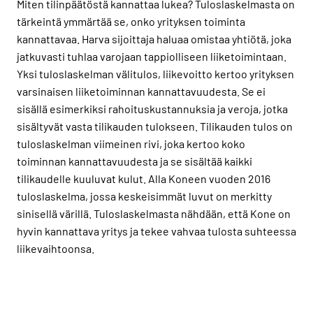
Miten tilinpäätöstä kannattaa lukea? Tuloslaskelmasta on
tärkeintä ymmärtää se, onko yrityksen toiminta
kannattavaa. Harva sijoittaja haluaa omistaa yhtiötä, joka
jatkuvasti tuhlaa varojaan tappiolliseen liiketoimintaan.
Yksi tuloslaskelman välitulos, liikevoitto kertoo yrityksen
varsinaisen liiketoiminnan kannattavuudesta. Se ei
sisällä esimerkiksi rahoituskustannuksia ja veroja, jotka
sisältyvät vasta tilikauden tulokseen. Tilikauden tulos on
tuloslaskelman viimeinen rivi, joka kertoo koko
toiminnan kannattavuudesta ja se sisältää kaikki
tilikaudelle kuuluvat kulut. Alla Koneen vuoden 2016
tuloslaskelma, jossa keskeisimmät luvut on merkitty
sinisellä värillä. Tuloslaskelmasta nähdään, että Kone on
hyvin kannattava yritys ja tekee vahvaa tulosta suhteessa
liikevaihtoonsa.