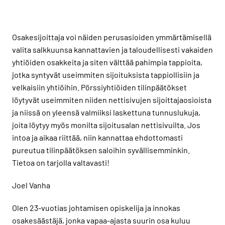
Osakesijoittaja voi näiden perusasioiden ymmärtämisellä
valita salkkuunsa kannattavien ja taloudellisesti vakaiden
yhtiöiden osakkeita ja siten välttää pahimpia tappioita,
jotka syntyvät useimmiten sijoituksista tappiollisiin ja
velkaisiin yhtiöihin. Pörssiyhtiöiden tilinpäätökset
löytyvät useimmiten niiden nettisivujen sijoittajaosioista
ja niissä on yleensä valmiiksi laskettuna tunnuslukuja,
joita löytyy myös monilta sijoitusalan nettisivuilta. Jos
intoa ja aikaa riittää, niin kannattaa ehdottomasti
pureutua tilinpäätöksen saloihin syvällisemminkin.
Tietoa on tarjolla valtavasti!
Joel Vanha
Olen 23-vuotias johtamisen opiskelija ja innokas
osakesäästäjä, jonka vapaa-ajasta suurin osa kuluu