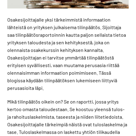
Osakesijoittajalle yksi tärkeimmistä informaation
lähteistä on yrityksen julkaisema tilinpäätös. Sijoittaja
saa tilinpäätösraportoinnin kautta paljon sellaista tietoa
yrityksen taloudesta ja sen kehityksestä, joka on
olennaista osakekurssin kehityksen kannalta.
Osakesijoittajan ei tarvitse ymmärtää tilinpäätöstä
erityisen syvällisesti, vaan muutama perusasia riittää
olennaisimman informaation poimimiseen. Tässä
blogissa käydään tilinpäätöksen lukemiseen liittyviä
perusasioita läpi.
Mikä tilinpäätös oikein on? Se on raportti, jossa yritys
kertoo omasta taloudestaan. Se koostuu yleensä tulos-
ja rahoituslaskelmista, taseesta ja niiden liitetiedoista.
Osakesijoittajalle tärkeimpiä näistä ovat tuloslaskelma ja
tase. Tuloslaskelmassa on laskettu yhtiön tilikaudella