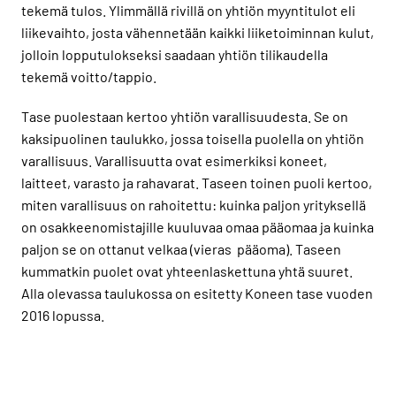
tekemä tulos. Ylimmällä rivillä on yhtiön myyntitulot eli
liikevaihto, josta vähennetään kaikki liiketoiminnan kulut,
jolloin lopputulokseksi saadaan yhtiön tilikaudella
tekemä voitto/tappio.
Tase puolestaan kertoo yhtiön varallisuudesta. Se on
kaksipuolinen taulukko, jossa toisella puolella on yhtiön
varallisuus. Varallisuutta ovat esimerkiksi koneet,
laitteet, varasto ja rahavarat. Taseen toinen puoli kertoo,
miten varallisuus on rahoitettu: kuinka paljon yrityksellä
on osakkeenomistajille kuuluvaa omaa pääomaa ja kuinka
paljon se on ottanut velkaa (vieras pääoma). Taseen
kummatkin puolet ovat yhteenlaskettuna yhtä suuret.
Alla olevassa taulukossa on esitetty Koneen tase vuoden
2016 lopussa.