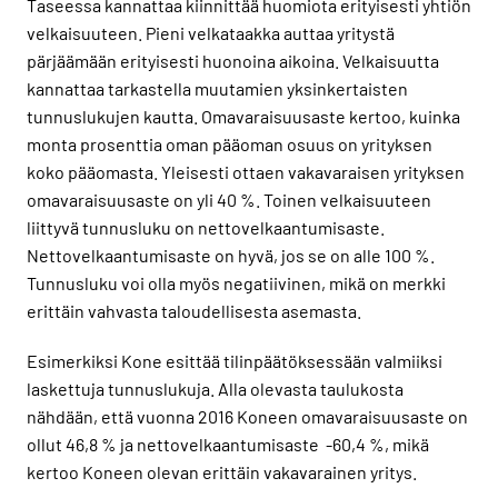
Taseessa kannattaa kiinnittää huomiota erityisesti yhtiön
velkaisuuteen. Pieni velkataakka auttaa yritystä
pärjäämään erityisesti huonoina aikoina. Velkaisuutta
kannattaa tarkastella muutamien yksinkertaisten
tunnuslukujen kautta. Omavaraisuusaste kertoo, kuinka
monta prosenttia oman pääoman osuus on yrityksen
koko pääomasta. Yleisesti ottaen vakavaraisen yrityksen
omavaraisuusaste on yli 40 %. Toinen velkaisuuteen
liittyvä tunnusluku on nettovelkaantumisaste.
Nettovelkaantumisaste on hyvä, jos se on alle 100 %.
Tunnusluku voi olla myös negatiivinen, mikä on merkki
erittäin vahvasta taloudellisesta asemasta.
Esimerkiksi Kone esittää tilinpäätöksessään valmiiksi
laskettuja tunnuslukuja. Alla olevasta taulukosta
nähdään, että vuonna 2016 Koneen omavaraisuusaste on
ollut 46,8 % ja nettovelkaantumisaste -60,4 %, mikä
kertoo Koneen olevan erittäin vakavarainen yritys.