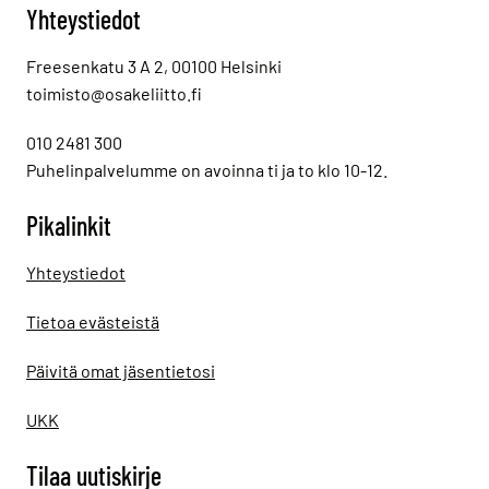
Yhteystiedot
Freesenkatu 3 A 2, 00100 Helsinki
toimisto@osakeliitto.fi
010 2481 300
Puhelinpalvelumme on avoinna ti ja to klo 10-12.
Pikalinkit
Yhteystiedot
Tietoa evästeistä
Päivitä omat jäsentietosi
UKK
Tilaa uutiskirje