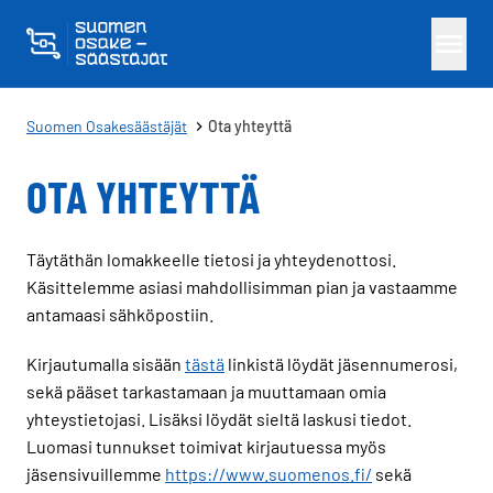
Skippaa sisältö
Suomen Osakesäästäjät
Ota yhteyttä
OTA YHTEYTTÄ
Täytäthän lomakkeelle tietosi ja yhteydenottosi.
Käsittelemme asiasi mahdollisimman pian ja vastaamme
antamaasi sähköpostiin.
Kirjautumalla sisään
tästä
linkistä löydät jäsennumerosi,
sekä pääset tarkastamaan ja muuttamaan omia
yhteystietojasi. Lisäksi löydät sieltä laskusi tiedot.
Luomasi tunnukset toimivat kirjautuessa myös
jäsensivuillemme
https://www.suomenos.fi/
sekä