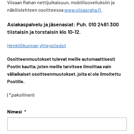
Viisaan Rahan nettijulkaisuun, mobiilisovelluksiin ja
näköislehteen osoitteessa
www.viisasraha.fi
.
Asiakaspalvelu ja jäsenasiat: Puh. 010 2481 300
tiistaisin ja torstaisin klo 10-12.
Henkilökunnan yhteystiedot
Osoitteenmuutokset tulevat meille automaattisesti
Postin kautta, joten meille tarvitsee ilmoittaa vain
väliaikaiset osoitteenmuutokset, joita ei ole ilmoitettu
Postille.
(
* pakollinen
)
Nimesi
*