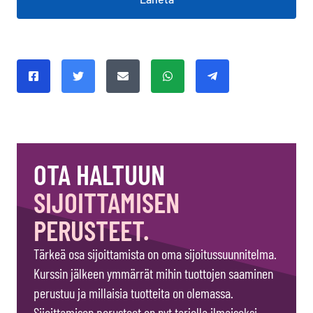
Jaa tämä sivu
Jaa Facebookissa
Jaa Twitterissä
Jaa sähköpostitse
Jaa Whatsapissa
Jaa Telegramissa
OTA HALTUUN
SIJOITTAMISEN
PERUSTEET.
Tärkeä osa sijoittamista on oma sijoitussuunnitelma.
Kurssin jälkeen ymmärrät mihin tuottojen saaminen
perustuu ja millaisia tuotteita on olemassa.
Sijoittamisen perusteet on nyt tarjolla ilmaiseksi