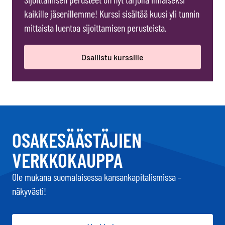
kaikille jäsenillemme! Kurssi sisältää kuusi yli tunnin
mittaista luentoa sijoittamisen perusteista.
Osallistu kurssille
OSAKESÄÄSTÄJIEN
VERKKOKAUPPA
Ole mukana suomalaisessa kansankapitalismissa –
näkyvästi!