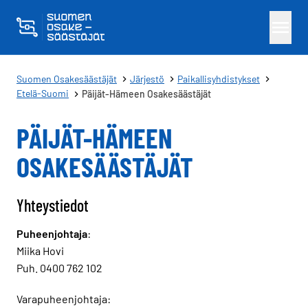
Skippaa sisältö
Suomen Osakesäästäjät
Järjestö
Paikallisyhdistykset
Etelä-Suomi
Päijät-Hämeen Osakesäästäjät
PÄIJÄT-HÄMEEN
OSAKESÄÄSTÄJÄT
Yhteystiedot
Puheenjohtaja
:
Miika Hovi
Puh. 0400 762 102
Varapuheenjohtaja: