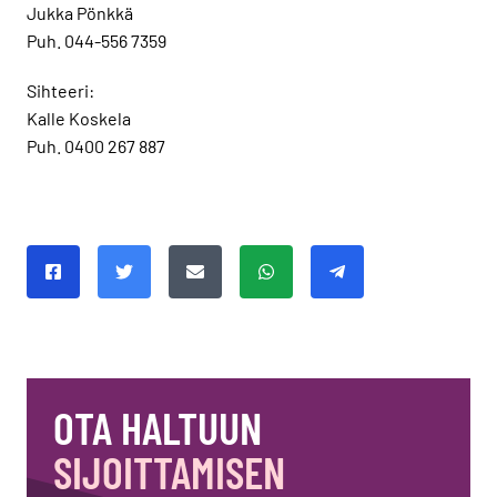
Jukka Pönkkä
Puh. 044-556 7359
Sihteeri:
Kalle Koskela
Puh. 0400 267 887
Jaa tämä sivu
Jaa Facebookissa
Jaa Twitterissä
Jaa sähköpostitse
Jaa Whatsapissa
Jaa Telegramissa
OTA HALTUUN
SIJOITTAMISEN