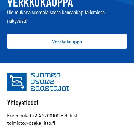
VERKKOKAUPPA
Ole mukana suomalaisessa kansankapitalismissa –
näkyvästi!
Verkkokauppa
Yhteystiedot
Freesenkatu 3 A 2, 00100 Helsinki
toimisto@osakeliitto.fi