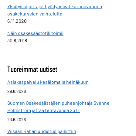
Yksityissijoittajat hyödynsivät koronavuonna
osakekurssien vaihteluita
6.11.2020
Näin osakesäästötili toimii
30.8.2018
Tuoreimmat uutiset
Asiakaspalvelu kesälomalla heinäkuun
29.6.2026
Suomen Osakesäästäjien puheenjohtaja Svenne
Holmström jättää tehtävänsä 23.6.
23.6.2026
Viisaan Rahan uudistus palkittiin