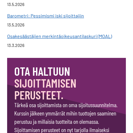
13.5.2026
Barometri: Pessimismi iski sijoittajiin
13.5.2026
Osakesäästäjien merkintäoikeusantilaskuri (MOAL)
13.3.2026
OTA HALTUUN
SIJOITTAMISEN
PERUSTEET.
Tärkeä osa sijoittamista on oma sijoitussuunnitelma.
Kurssin jälkeen ymmärrät mihin tuottojen saaminen
perustuu ja millaisia tuotteita on olemassa.
Sijoittamisen perusteet on nyt tarjolla ilmaiseksi