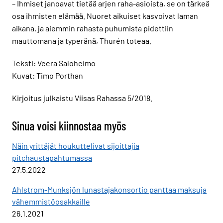
– Ihmiset janoavat tietää arjen raha-asioista, se on tärkeä
osa ihmisten elämää. Nuoret aikuiset kasvoivat laman
aikana, ja aiemmin rahasta puhumista pidettiin
mauttomana ja typeränä, Thurén toteaa.
Teksti: Veera Saloheimo
Kuvat: Timo Porthan
Kirjoitus julkaistu Viisas Rahassa 5/2018.
Sinua voisi kiinnostaa myös
Näin yrittäjät houkuttelivat sijoittajia
pitchaustapahtumassa
27.5.2022
Ahlstrom-Munksjön lunastajakonsortio panttaa maksuja
vähemmistöosakkaille
26.1.2021