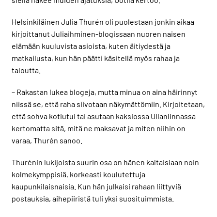
Helsinkiläinen Julia Thurén oli puolestaan jonkin aikaa
kirjoittanut Juliaihminen-blogissaan nuoren naisen
elämään kuuluvista asioista, kuten äitiydestä ja
matkailusta, kun hän päätti käsitellä myös rahaa ja
taloutta.
– Rakastan lukea blogeja, mutta minua on aina häirinnyt
niissä se, että raha siivotaan näkymättömiin. Kirjoitetaan,
että sohva kotiutui tai asutaan kaksiossa Ullanlinnassa
kertomatta sitä, mitä ne maksavat ja miten niihin on
varaa, Thurén sanoo.
Thurénin lukijoista suurin osa on hänen kaltaisiaan noin
kolmekymppisiä, korkeasti koulutettuja
kaupunkilaisnaisia. Kun hän julkaisi rahaan liittyviä
postauksia, aihepiiristä tuli yksi suosituimmista.