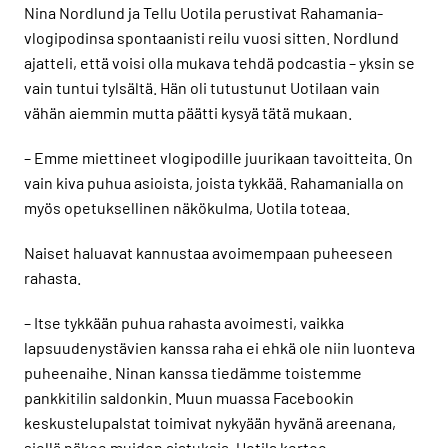
Nina Nordlund ja Tellu Uotila perustivat Rahamania-
vlogipodinsa spontaanisti reilu vuosi sitten. Nordlund
ajatteli, että voisi olla mukava tehdä podcastia – yksin se
vain tuntui tylsältä. Hän oli tutustunut Uotilaan vain
vähän aiemmin mutta päätti kysyä tätä mukaan.
– Emme miettineet vlogipodille juurikaan tavoitteita. On
vain kiva puhua asioista, joista tykkää. Rahamanialla on
myös opetuksellinen näkökulma, Uotila toteaa.
Naiset haluavat kannustaa avoimempaan puheeseen
rahasta.
– Itse tykkään puhua rahasta avoimesti, vaikka
lapsuudenystävien kanssa raha ei ehkä ole niin luonteva
puheenaihe. Ninan kanssa tiedämme toistemme
pankkitilin saldonkin. Muun muassa Facebookin
keskustelupalstat toimivat nykyään hyvänä areenana,
siellä näkee muiden ajatuksia, Uotila kertoo.