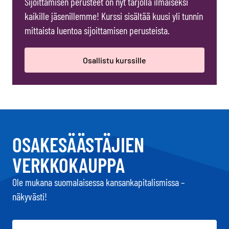
Sijoittamisen perusteet on nyt tarjolla ilmaiseksi
kaikille jäsenillemme! Kurssi sisältää kuusi yli tunnin
mittaista luentoa sijoittamisen perusteista.
Osallistu kurssille
OSAKESÄÄSTÄJIEN
VERKKOKAUPPA
Ole mukana suomalaisessa kansankapitalismissa –
näkyvästi!