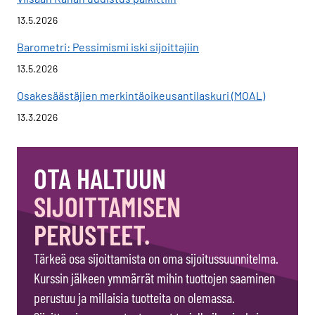
13.5.2026
Barometri: Pessimismi iski sijoittajiin
13.5.2026
Osakesäästäjien merkintäoikeusantilaskuri (MOAL)
13.3.2026
OTA HALTUUN
SIJOITTAMISEN
PERUSTEET.
Tärkeä osa sijoittamista on oma sijoitussuunnitelma.
Kurssin jälkeen ymmärrät mihin tuottojen saaminen
perustuu ja millaisia tuotteita on olemassa.