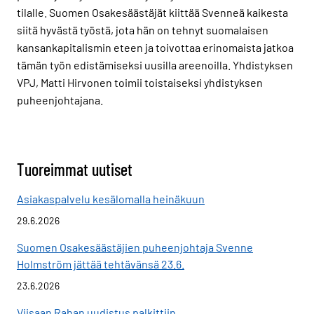
tilalle. Suomen Osakesäästäjät kiittää Svenneä kaikesta
siitä hyvästä työstä, jota hän on tehnyt suomalaisen
kansankapitalismin eteen ja toivottaa erinomaista jatkoa
tämän työn edistämiseksi uusilla areenoilla. Yhdistyksen
VPJ, Matti Hirvonen toimii toistaiseksi yhdistyksen
puheenjohtajana.
Tuoreimmat uutiset
Asiakaspalvelu kesälomalla heinäkuun
29.6.2026
Suomen Osakesäästäjien puheenjohtaja Svenne
Holmström jättää tehtävänsä 23.6.
23.6.2026
Viisaan Rahan uudistus palkittiin