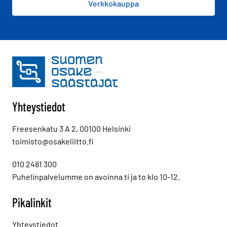
Verkkokauppa
Yhteystiedot
Freesenkatu 3 A 2, 00100 Helsinki
toimisto@osakeliitto.fi
010 2481 300
Puhelinpalvelumme on avoinna ti ja to klo 10-12.
Pikalinkit
Yhteystiedot