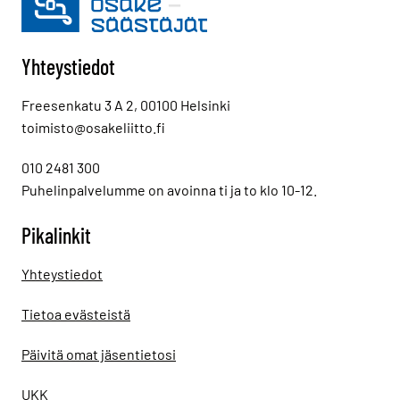
Yhteystiedot
Freesenkatu 3 A 2, 00100 Helsinki
toimisto@osakeliitto.fi
010 2481 300
Puhelinpalvelumme on avoinna ti ja to klo 10-12.
Pikalinkit
Yhteystiedot
Tietoa evästeistä
Päivitä omat jäsentietosi
UKK