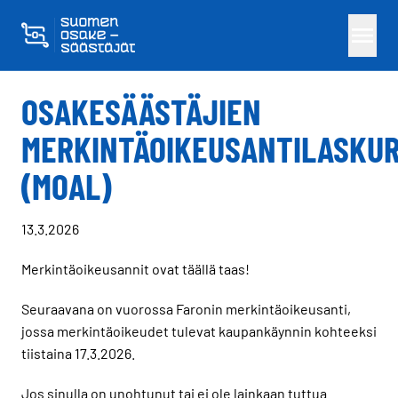
Skippaa sisältö
OSAKESÄÄSTÄJIEN
MERKINTÄOIKEUSANTILASKUR
(MOAL)
13.3.2026
Merkintäoikeusannit ovat täällä taas!
Seuraavana on vuorossa Faronin merkintäoikeusanti,
jossa merkintäoikeudet tulevat kaupankäynnin kohteeksi
tiistaina 17.3.2026.
Jos sinulla on unohtunut tai ei ole lainkaan tuttua