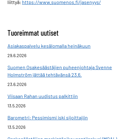
liittyä:
https://www.suomenos.fi/jasenyys/
Tuoreimmat uutiset
Asiakaspalvelu kesälomalla heinäkuun
29.6.2026
Suomen Osakesäästäjien puheenjohtaja Svenne
Holmström jättää tehtävänsä 23.6.
23.6.2026
Viisaan Rahan uudistus palkittiin
13.5.2026
Barometri: Pessimismi iski sijoittajiin
13.5.2026
Osakesäästäjien merkintäoikeusantilaskuri (MOAL)