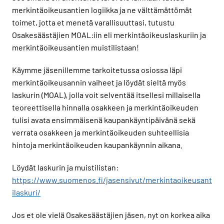
merkintäoikeusantien logiikka ja ne välttämättömät
toimet, jotta et menetä varallisuuttasi, tutustu
Osakesäästäjien MOAL:iin eli merkintäoikeuslaskuriin ja
merkintäoikeusantien muistilistaan!
Käymme jäsenillemme tarkoitetussa osiossa läpi
merkintäoikeusannin vaiheet ja löydät sieltä myös
laskurin (MOAL), jolla voit selventää itsellesi millaisella
teoreettisella hinnalla osakkeen ja merkintäoikeuden
tulisi avata ensimmäisenä kaupankäyntipäivänä sekä
verrata osakkeen ja merkintäoikeuden suhteellisia
hintoja merkintäoikeuden kaupankäynnin aikana.
Löydät laskurin ja muistilistan:
https://www.suomenos.fi/jasensivut/merkintaoikeusant
ilaskuri/
Jos et ole vielä Osakesäästäjien jäsen, nyt on korkea aika