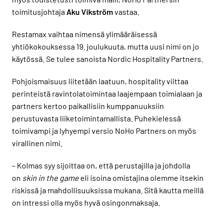
toimitusjohtaja
Aku Vikström
vastaa.
Restamax vaihtaa nimensä ylimääräisessä
yhtiökokouksessa 19. joulukuuta, mutta uusi nimi on jo
käytössä. Se tulee sanoista Nordic Hospitality Partners.
Pohjoismaisuus liitetään laatuun, hospitality viittaa
perinteistä ravintolatoimintaa laajempaan toimialaan ja
partners kertoo paikallisiin kumppanuuksiin
perustuvasta liiketoimintamallista. Puhekielessä
toimivampi ja lyhyempi versio NoHo Partners on myös
virallinen nimi.
– Kolmas syy sijoittaa on, että perustajilla ja johdolla
on
skin in the game
eli isoina omistajina olemme itsekin
riskissä ja mahdollisuuksissa mukana. Sitä kautta meillä
on intressi olla myös hyvä osingonmaksaja.