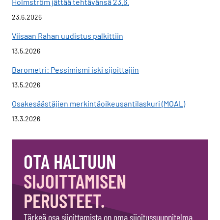
Holmström jättää tehtävänsä 23.6.
23.6.2026
Viisaan Rahan uudistus palkittiin
13.5.2026
Barometri: Pessimismi iski sijoittajiin
13.5.2026
Osakesäästäjien merkintäoikeusantilaskuri (MOAL)
13.3.2026
OTA HALTUUN
SIJOITTAMISEN
PERUSTEET.
Tärkeä osa sijoittamista on oma sijoitussuunnitelma.