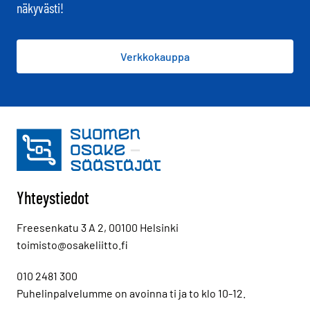
näkyvästi!
Verkkokauppa
Yhteystiedot
Freesenkatu 3 A 2, 00100 Helsinki
toimisto@osakeliitto.fi
010 2481 300
Puhelinpalvelumme on avoinna ti ja to klo 10-12.