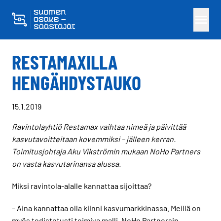
Skippaa sisältö
RESTAMAXILLA
HENGÄHDYSTAUKO
15.1.2019
Ravintolayhtiö Restamax vaihtaa nimeä ja päivittää
kasvutavoitteitaan kovemmiksi – jälleen kerran.
Toimitusjohtaja Aku Vikströmin mukaan NoHo Partners
on vasta kasvutarinansa alussa.
Miksi ravintola-alalle kannattaa sijoittaa?
– Aina kannattaa olla kiinni kasvumarkkinassa. Meillä on
myös todistetusti toimiva malli, NoHo Partnersin