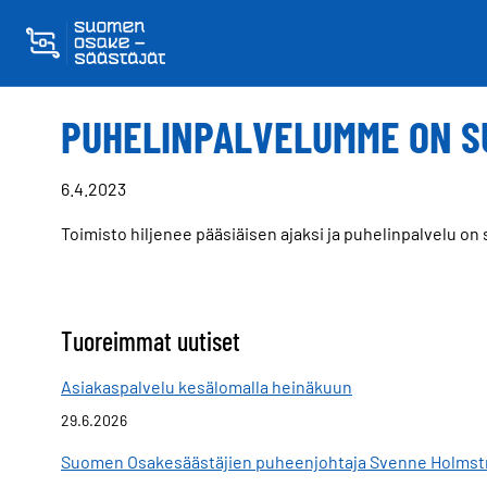
Skippaa sisältö
PUHELINPALVELUMME ON S
6.4.2023
Toimisto hiljenee pääsiäisen ajaksi ja puhelinpalvelu on 
Tuoreimmat uutiset
Asiakaspalvelu kesälomalla heinäkuun
29.6.2026
Suomen Osakesäästäjien puheenjohtaja Svenne Holmströ