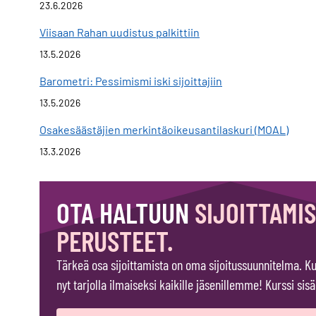
23.6.2026
Viisaan Rahan uudistus palkittiin
13.5.2026
Barometri: Pessimismi iski sijoittajiin
13.5.2026
Osakesäästäjien merkintäoikeusantilaskuri (MOAL)
13.3.2026
OTA HALTUUN
SIJOITTAMI
PERUSTEET.
Tärkeä osa sijoittamista on oma sijoitussuunnitelma. Ku
nyt tarjolla ilmaiseksi kaikille jäsenillemme! Kurssi sisä