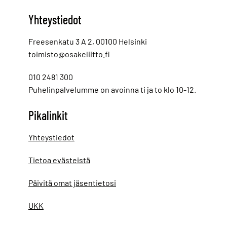
Yhteystiedot
Freesenkatu 3 A 2, 00100 Helsinki
toimisto@osakeliitto.fi
010 2481 300
Puhelinpalvelumme on avoinna ti ja to klo 10-12.
Pikalinkit
Yhteystiedot
Tietoa evästeistä
Päivitä omat jäsentietosi
UKK