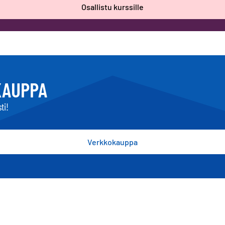
Osallistu kurssille
KAUPPA
ti!
Verkkokauppa