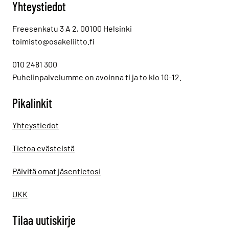
Yhteystiedot
Freesenkatu 3 A 2, 00100 Helsinki
toimisto@osakeliitto.fi
010 2481 300
Puhelinpalvelumme on avoinna ti ja to klo 10-12.
Pikalinkit
Yhteystiedot
Tietoa evästeistä
Päivitä omat jäsentietosi
UKK
Tilaa uutiskirje