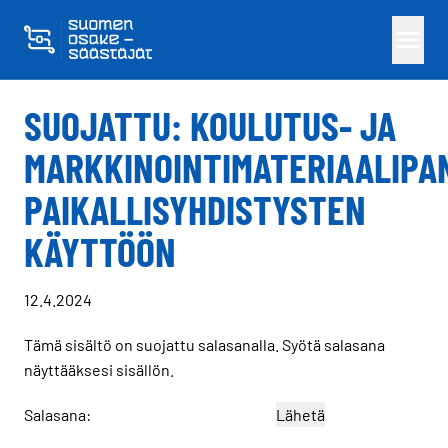
Skippaa sisältö
SUOJATTU: KOULUTUS- JA
MARKKINOINTIMATERIAALIPA
PAIKALLISYHDISTYSTEN
KÄYTTÖÖN
12.4.2024
Tämä sisältö on suojattu salasanalla. Syötä salasana
näyttääksesi sisällön.
Salasana: