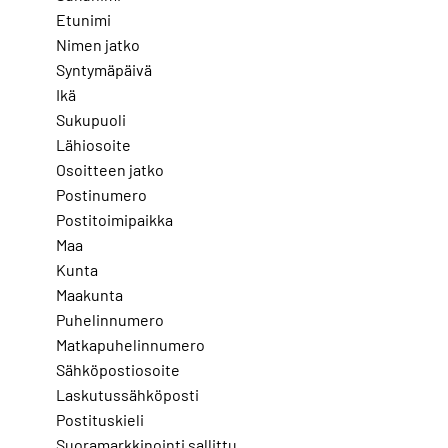
Etunimi
Nimen jatko
Syntymäpäivä
Ikä
Sukupuoli
Lähiosoite
Osoitteen jatko
Postinumero
Postitoimipaikka
Maa
Kunta
Maakunta
Puhelinnumero
Matkapuhelinnumero
Sähköpostiosoite
Laskutussähköposti
Postituskieli
Suoramarkkinointi sallittu