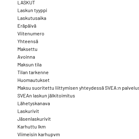
LASKUT
Laskun tyyppi
Laskutusaika
Eräpäivä
Viitenumero
Yhteensä
Maksettu
Avoinna
Maksun tila
Tilan tarkenne
Huomautukset
Maksu suoritettu liittymisen yhteydessä SVEA:n palvelu
SVEAn laskun jälkitoimitus
Lähetyskanava
Laskurivit
Jäsenlaskurivit
Karhuttu lkm
Viimeisin karhupvm