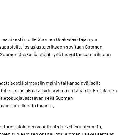
omaattisesti muille Suomen Osakesäästäjät ry:n
sapuolelle, jos asiasta erikseen sovitaan Suomen
ii Suomen Osakesäästäjät ry:tä luovuttamaan erikseen
attisesti kolmansiin maihin tai kansainväliselle
stölle, jos asiakas tai sidosryhmä on tähän tarkoitukseen
sä tietosuojavastaavan sekä Suomen
ason todellisesta tasosta.
aatuun tulokseen vaaditusta turvallisuustasosta.
ietojen suojaamisen osalta, jota Suomen Osakesäästäjät