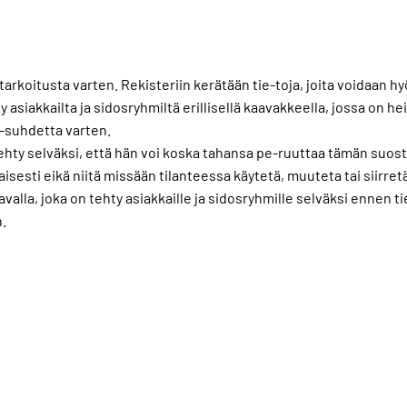
a tarkoitusta varten. Rekisteriin kerätään tie-toja, joita voidaan
asiakkailta ja sidosryhmiltä erillisellä kaavakkeella, jossa on
-suhdetta varten.
tehty selväksi, että hän voi koska tahansa pe-ruuttaa tämän suost
esti eikä niitä missään tilanteessa käytetä, muuteta tai siirretä
avalla, joka on tehty asiakkaille ja sidosryhmille selväksi ennen t
.