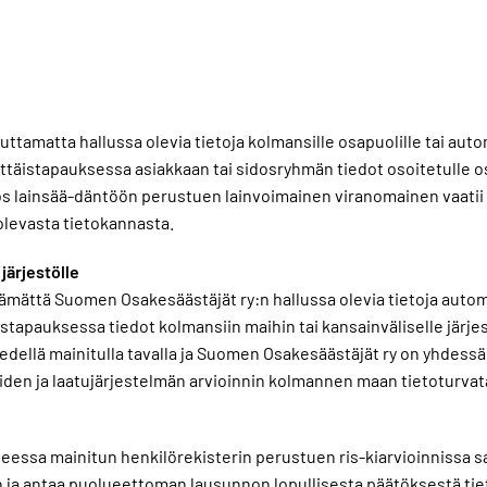
ttamatta hallussa olevia tietoja kolmansille osapuolille tai aut
ttäistapauksessa asiakkaan tai sidosryhmän tiedot osoitetulle o
 jos lainsää-däntöön perustuen lainvoimainen viranomainen vaat
olevasta tietokannasta.
järjestölle
ämättä Suomen Osakesäästäjät ry:n hallussa olevia tietoja automa
istapauksessa tiedot kolmansiin maihin tai kansainväliselle järje
edellä mainitulla tavalla ja Suomen Osakesäästäjät ry on yhdes
den ja laatujärjestelmän arvioinnin kolmannen maan tietoturvat
eessa mainitun henkilörekisterin perustuen ris-kiarvioinnissa s
in ja antaa puolueettoman lausunnon lopullisesta päätöksestä t