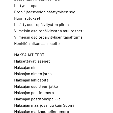
Liittymistapa
Eron / jäsenyyden päättymisen syy
Huomautukset
Lisätty osoitepäivitysten piiriin
Viimeisin osoitepäivitysten muutoshetki
Viimeisin osoitepäivityksen tapahtuma
Henkilön ulkomaan osoite
MAKSAJATIEDOT
Maksettavat jäsenet
Maksajan nimi
Maksajan nimen jatko
Maksajan lähiosoite
Maksajan osoitteen jatko
Maksajan postinumero
Maksajan postitoimipaikka
Maksajan maa, jos muu kuin Suomi
Maksajan matkapuhelinnumero