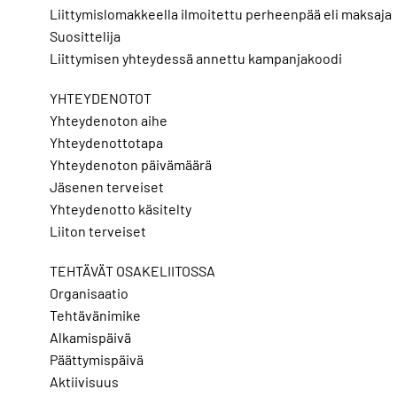
Liittymislomakkeella ilmoitettu perheenpää eli maksaja
Suosittelija
Liittymisen yhteydessä annettu kampanjakoodi
YHTEYDENOTOT
Yhteydenoton aihe
Yhteydenottotapa
Yhteydenoton päivämäärä
Jäsenen terveiset
Yhteydenotto käsitelty
Liiton terveiset
TEHTÄVÄT OSAKELIITOSSA
Organisaatio
Tehtävänimike
Alkamispäivä
Päättymispäivä
Aktiivisuus