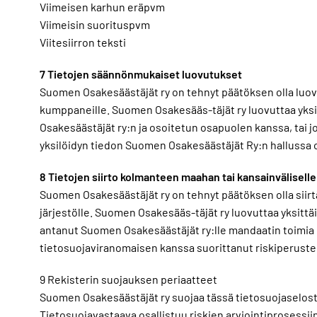
Viimeisen karhun eräpvm
Viimeisin suorituspvm
Viitesiirron teksti
7 Tietojen säännönmukaiset luovutukset
Suomen Osakesäästäjät ry on tehnyt päätöksen olla luovu
kumppaneille. Suomen Osakesääs-täjät ry luovuttaa yksi
Osakesäästäjät ry:n ja osoitetun osapuolen kanssa, tai
yksilöidyn tiedon Suomen Osakesäästäjät Ry:n hallussa 
8 Tietojen siirto kolmanteen maahan tai kansainväliselle 
Suomen Osakesäästäjät ry on tehnyt päätöksen olla siirt
järjestölle. Suomen Osakesääs-täjät ry luovuttaa yksittä
antanut Suomen Osakesäästäjät ry:lle mandaatin toimia 
tietosuojaviranomaisen kanssa suorittanut riskiperustei
9 Rekisterin suojauksen periaatteet
Suomen Osakesäästäjät ry suojaa tässä tietosuojaselost
Tietosuojavastaava osallistuu riskien arviointiprosessi