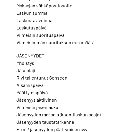
Maksajan sähköpostiosoite
Laskun summa
Laskusta avoinna
Laskutuspäivä
Viimeisin suorituspäivä
Viimeisimmän suorituksen euromäärä
JÄSENYYDET
Yhdistys
Jäsenlaji
Rivi tallentunut Senseen
Alkamispäivä
Päättymispäivä
Jäsenyys aktiivinen
Viimeisin jäsenlasku
Jäsenyyden maksaja (koontilaskun saaja)
Jäsenyyden taustatarkenne
Eron / jäsenyyden päättymisen syy