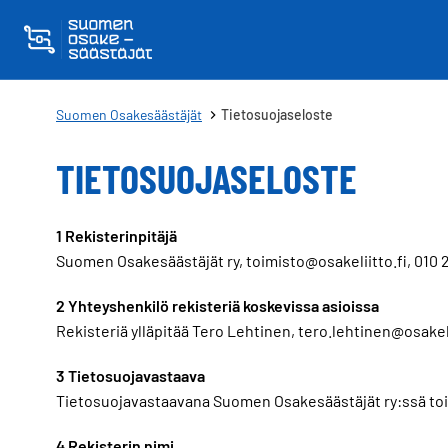
Skippaa sisältö
Suomen Osakesäästäjät
Tietosuojaseloste
TIETOSUOJASELOSTE
1 Rekisterinpitäjä
Suomen Osakesäästäjät ry, toimisto@osakeliitto.fi, 010 
2 Yhteyshenkilö rekisteriä koskevissa asioissa
Rekisteriä ylläpitää Tero Lehtinen, tero.lehtinen@osakeli
3 Tietosuojavastaava
Tietosuojavastaavana Suomen Osakesäästäjät ry:ssä toimii
4 Rekisterin nimi