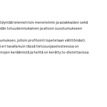
 hyödyntää telemetrisin menetelmin ja asiakkaiden sekä
 heidän totuudenmukainen ja aitoon suostumukseen
umuksen, jolloin profilointi lopetetaan välittömästi.
 eri tavalla kuin tässä tietosuojaselosteessa on
ietojen keräämistä ja heiltä on kerätty to-distettavissa