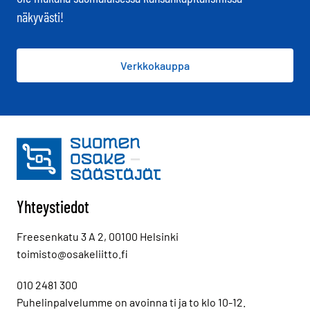
näkyvästi!
Verkkokauppa
Yhteystiedot
Freesenkatu 3 A 2, 00100 Helsinki
toimisto@osakeliitto.fi
010 2481 300
Puhelinpalvelumme on avoinna ti ja to klo 10-12.