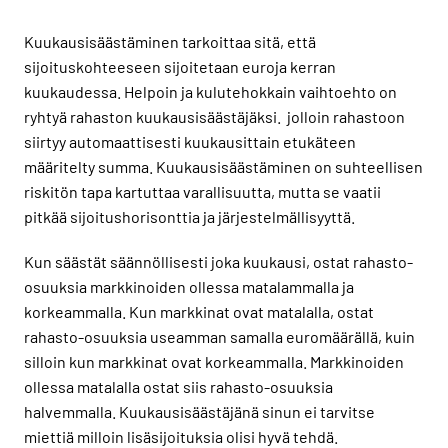
Kuukausisäästäminen tarkoittaa sitä, että
sijoituskohteeseen sijoitetaan euroja kerran
kuukaudessa. Helpoin ja kulutehokkain vaihtoehto on
ryhtyä rahaston kuukausisäästäjäksi. jolloin rahastoon
siirtyy automaattisesti kuukausittain etukäteen
määritelty summa. Kuukausisäästäminen on suhteellisen
riskitön tapa kartuttaa varallisuutta, mutta se vaatii
pitkää sijoitushorisonttia ja järjestelmällisyyttä.
Kun säästät säännöllisesti joka kuukausi, ostat rahasto-
osuuksia markkinoiden ollessa matalammalla ja
korkeammalla. Kun markkinat ovat matalalla, ostat
rahasto-osuuksia useamman samalla euromäärällä, kuin
silloin kun markkinat ovat korkeammalla. Markkinoiden
ollessa matalalla ostat siis rahasto-osuuksia
halvemmalla. Kuukausisäästäjänä sinun ei tarvitse
miettiä milloin lisäsijoituksia olisi hyvä tehdä.