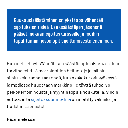
Kuukausisäästäminen on yksi tapa vähentää
sijoituksien riskiä. Osakesäästäjien jäsenenä
pääset mukaan sijoituskursseille ja muihin
tapahtumiin, jossa opit sijoittamisesta enemmän.
Kun olet tehnyt säännöllisen säästösopimuksen, ei sinun
tarvitse miettiä markkinoiden heiluntoja ja milloin
sijoituksia kannattaa tehdä. Kun osakekurssit syöksyvät
ja mediassa huudetaan markkinoille täyttä tuhoa, voi
pelkokerroin nousta ja myyntinappula houkutella. Silloin
auttaa, että
sijoitussuunnitelma
on mietitty valmiiksi ja
tiedät mitä omistat.
Pidä mielessä