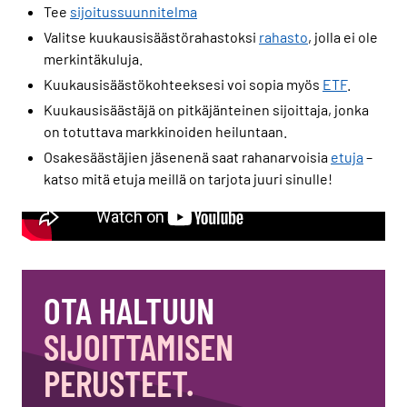
Tee
sijoitussuunnitelma
Valitse kuukausisäästörahastoksi
rahasto
, jolla ei ole
merkintäkuluja.
Kuukausisäästökohteeksesi voi sopia myös
ETF
.
Kuukausisäästäjä on pitkäjänteinen sijoittaja, jonka
on totuttava markkinoiden heiluntaan.
Osakesäästäjien jäsenenä saat rahanarvoisia
etuja
–
katso mitä etuja meillä on tarjota juuri sinulle!
OTA HALTUUN
SIJOITTAMISEN
PERUSTEET.