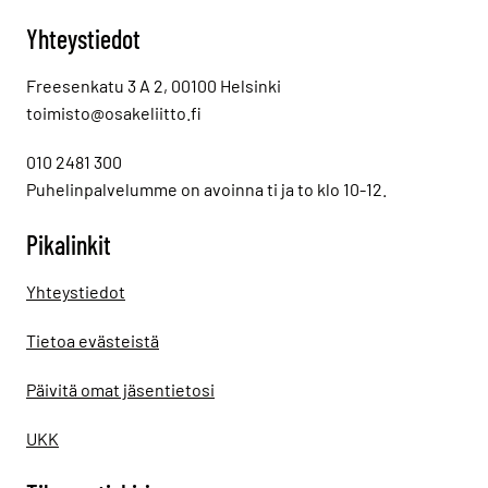
Yhteystiedot
Freesenkatu 3 A 2, 00100 Helsinki
toimisto@osakeliitto.fi
010 2481 300
Puhelinpalvelumme on avoinna ti ja to klo 10-12.
Pikalinkit
Yhteystiedot
Tietoa evästeistä
Päivitä omat jäsentietosi
UKK