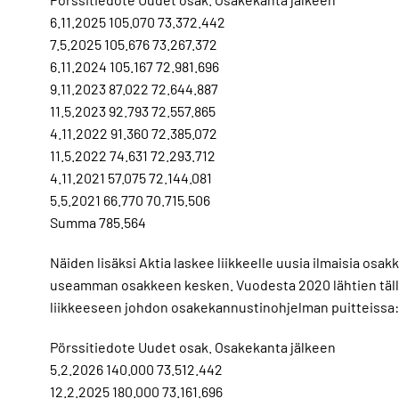
6.11.2025 105.070 73.372.442
7.5.2025 105.676 73.267.372
6.11.2024 105.167 72.981.696
9.11.2023 87.022 72.644.887
11.5.2023 92.793 72.557.865
4.11.2022 91.360 72.385.072
11.5.2022 74.631 72.293.712
4.11.2021 57.075 72.144.081
5.5.2021 66.770 70.715.506
Summa 785.564
Näiden lisäksi Aktia laskee liikkeelle uusia ilmaisia osa
useamman osakkeen kesken. Vuodesta 2020 lähtien tällais
liikkeeseen johdon osakekannustinohjelman puitteissa:
Pörssitiedote Uudet osak. Osakekanta jälkeen
5.2.2026 140.000 73.512.442
12.2.2025 180.000 73.161.696