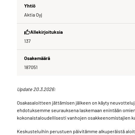
Yhtiö
Aktia Oyj
Allekirjoituksia
137
Osakemäärä
187051
Update 20.3.2026:
Osakasaloitteen jättämisen jälkeen on käyty neuvotteluj
ehdotuksemme seurauksena laskemaan enintään omien os
kokonaistaloudellisesti vanhojen osakkeenomistajien k
Keskusteluihin perustuen päivitämme alkuperäistä aloit