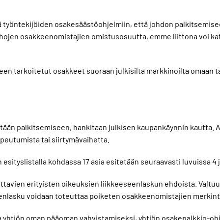
yöntekijöiden osakesäästöohjelmiin, että johdon palkitsemiseen
ojen osakkeenomistajien omistusosuutta, emme liittona voi kats
 tarkoitetut osakkeet suoraan julkisilta markkinoilta omaan tas
tetään palkitsemiseen, hankitaan julkisen kaupankäynnin kautta.
opeutumista tai siirtymävaihetta.
tyslistalla kohdassa 17 asia esitetään seuraavasti luvuissa 4 j
euttavien erityisten oikeuksien liikkeeseenlaskun ehdoista. Valt
seenlasku voidaan toteuttaa poiketen osakkeenomistajien merkint
yhtiön oman pääoman vahvistamiseksi, yhtiön osakepalkkio-ohjelma