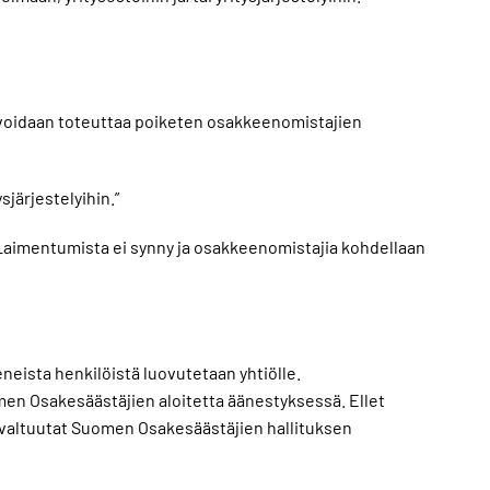
u voidaan toteuttaa poiketen osakkeenomistajien
järjestelyihin.”
 Laimentumista ei synny ja osakkeenomistajia kohdellaan
keneista henkilöistä luovutetaan yhtiölle.
men Osakesäästäjien aloitetta äänestyksessä. Ellet
ssä valtuutat Suomen Osakesäästäjien hallituksen