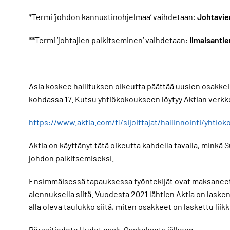
*Termi ’johdon kannustinohjelmaa’ vaihdetaan:
Johtavie
**Termi ’johtajien palkitseminen’ vaihdetaan:
Ilmaisantie
Asia koskee hallituksen oikeutta päättää uusien osakkei
kohdassa 17. Kutsu yhtiökokoukseen löytyy Aktian verkkos
https://www.aktia.com/fi/sijoittajat/hallinnointi/yhtio
Aktia on käyttänyt tätä oikeutta kahdella tavalla, mi
johdon palkitsemiseksi.
Ensimmäisessä tapauksessa työntekijät ovat maksaneet t
alennuksella siitä. Vuodesta 2021 lähtien Aktia on laske
alla oleva taulukko siitä, miten osakkeet on laskettu l
Pörssitiedote Uudet osak. Osakekanta jälkeen