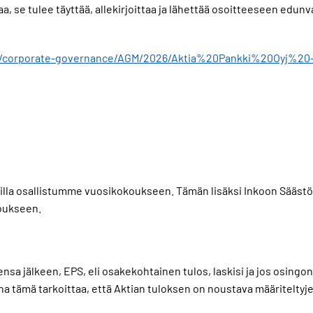
irjaa, se tulee täyttää, allekirjoittaa ja lähettää osoitteeseen edu
stors/corporate-governance/AGM/2026/Aktia%20Pankki%20Oyj%
illa osallistumme vuosikokoukseen. Tämän lisäksi Inkoon Sääst
koukseen.
sensa jälkeen, EPS, eli osakekohtainen tulos, laskisi ja jos osin
na tämä tarkoittaa, että Aktian tuloksen on noustava määriteltyj