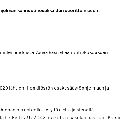
ohjelman kannustinosakkeiden suorittamiseen.
 niiden ehdoista. Asiaa käsitellään yhtiökokouksen
2020 lähtien: Henkilöstön osakesäästöohjelmaan ja
nan perusteella tietyltä ajalta ja pienellä
tällä hetkellä 73 512 442 osaketta osakekannassaan. Katso