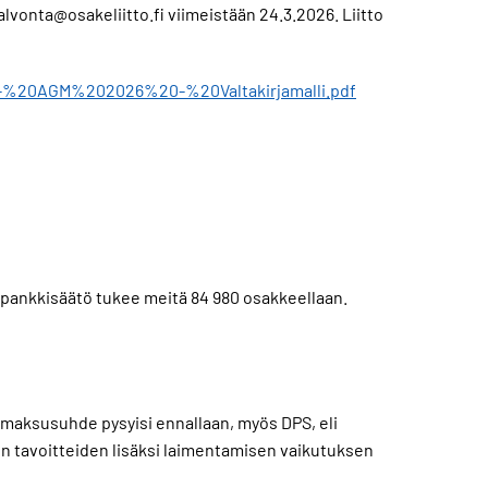
nvalvonta@osakeliitto.fi viimeistään 24.3.2026. Liitto
20-%20AGM%202026%20-%20Valtakirjamalli.pdf
öpankkisäätö tukee meitä 84 980 osakkeellaan.
gonmaksusuhde pysyisi ennallaan, myös DPS, eli
en tavoitteiden lisäksi laimentamisen vaikutuksen