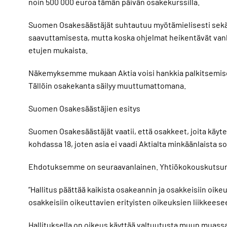
noin 500 000 euroa tämän päivän osakekurssilla.
Suomen Osakesäästäjät suhtautuu myötämielisesti sekä t
saavuttamisesta, mutta koska ohjelmat heikentävät vanh
etujen mukaista.
Näkemyksemme mukaan Aktia voisi hankkia palkitsemiseen
Tällöin osakekanta säilyy muuttumattomana.
Suomen Osakesäästäjien esitys
Suomen Osakesäästäjät vaatii, että osakkeet, joita käy
kohdassa 18, joten asia ei vaadi Aktialta minkäänlaista s
Ehdotuksemme on seuraavanlainen. Yhtiökokouskutsun esi
”Hallitus päättää kaikista osakeannin ja osakkeisiin oik
osakkeisiin oikeuttavien erityisten oikeuksien liikkee
Hallituksella on oikeus käyttää valtuutusta muun muassa 