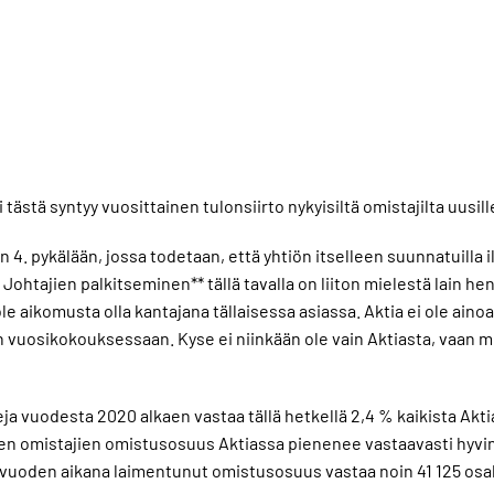
tästä syntyy vuosittainen tulonsiirto nykyisiltä omistajilta uusil
 4. pykälään, jossa todetaan, että yhtiön itselleen suunnatuilla il
. Johtajien palkitseminen** tällä tavalla on liiton mielestä lain
e aikomusta olla kantajana tällaisessa asiassa. Aktia ei ole ainoa
uosikokouksessaan. Kyse ei niinkään ole vain Aktiasta, vaan men
a vuodesta 2020 alkaen vastaa tällä hetkellä 2,4 % kaikista Akti
ojen omistajien omistusosuus Aktiassa pienenee vastaavasti hyv
vuoden aikana laimentunut omistusosuus vastaa noin 41 125 osaket