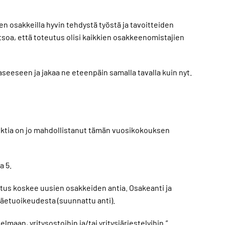
 osakkeilla hyvin tehdystä työstä ja tavoitteiden
oa, että toteutus olisi kaikkien osakkeenomistajien
eeseen ja jakaa ne eteenpäin samalla tavalla kuin nyt.
 Aktia on jo mahdollistanut tämän vuosikokouksen
a 5.
uutus koskee uusien osakkeiden antia. Osakeanti ja
äetuoikeudesta (suunnattu anti).
an, yritysostoihin ja/tai yritysjärjestelyihin.”