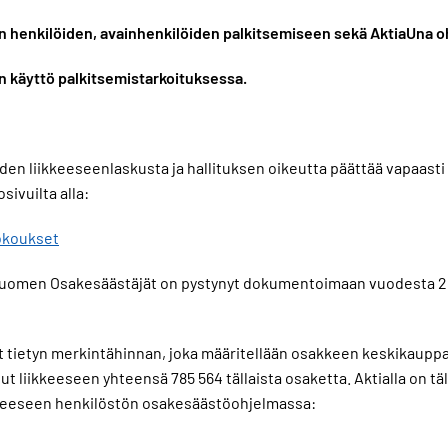
n henkilöiden, avainhenkilöiden palkitsemiseen sekä AktiaUna 
n käyttö palkitsemistarkoituksessa.
den liikkeeseenlaskusta ja hallituksen oikeutta päättää vapaasti
ivuilta alla:
kokoukset
nkä Suomen Osakesäästäjät on pystynyt dokumentoimaan vuodesta 
ietyn merkintähinnan, joka määritellään osakkeen keskikauppahin
nut liikkeeseen yhteensä 785 564 tällaista osaketta. Aktialla on 
iikkeeseen henkilöstön osakesäästöohjelmassa: