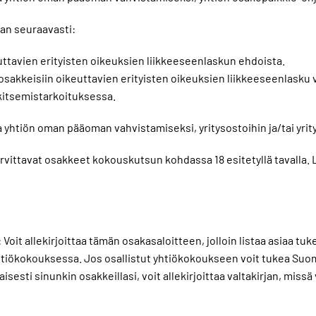
an seuraavasti:
euttavien erityisten oikeuksien liikkeeseenlaskun ehdoista.
 osakkeisiin oikeuttavien erityisten oikeuksien liikkeeseenlask
lkitsemistarkoituksessa.
yhtiön oman pääoman vahvistamiseksi, yritysostoihin ja/tai yritys
vittavat osakkeet kokouskutsun kohdassa 18 esitetyllä tavalla.
 Voit allekirjoittaa tämän osakasaloitteen, jolloin listaa asiaa tu
yhtiökokouksessa. Jos osallistut yhtiökokoukseen voit tukea Suo
aisesti sinunkin osakkeillasi, voit allekirjoittaa valtakirjan, mi