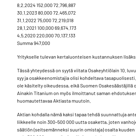
8.2.2024 152.000 72.796.887
30.1.2023 80.000 72.465.072
31.1.2022 75.000 72.219.018
28.1.2021 100.000 69.674.173
4.5.2020 220.000 70.137.133
Summa 947.000
Yritykselle tulevan kertaluonteisen kustannuksen lisäksi 
Tässä yhteydessä on syytä viitata Osakeyhtiölain 10. luvun
syy ja osakkeenomistajia olisi kohdeltava tasapuolisesti
ole käsitelty oikeudessa, eikä Suomen Osakesäästäjillä ol
Ainakin Titanium on myös ilmoittanut saman ehdotuksen v
huomautettavaa Aktiasta muutoin.
Aktian kohdalla nämä kaksi tapaa tehdä suunnattuja antej
liikkeelle noin 300–500 000 uutta osaketta, joten vanh
säätiön (seitsemänneksi suurin omistaja) osalta kuuden 