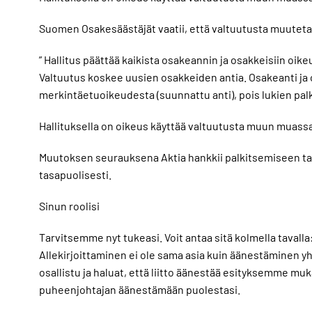
Suomen Osakesäästäjät vaatii, että valtuutusta muuteta
” Hallitus päättää kaikista osakeannin ja osakkeisiin oik
Valtuutus koskee uusien osakkeiden antia. Osakeanti ja
merkintäetuoikeudesta (suunnattu anti), pois lukien pa
Hallituksella on oikeus käyttää valtuutusta muun muassa 
Muutoksen seurauksena Aktia hankkii palkitsemiseen tar
tasapuolisesti.
Sinun roolisi
Tarvitsemme nyt tukeasi. Voit antaa sitä kolmella tavalla:
Allekirjoittaminen ei ole sama asia kuin äänestäminen 
osallistu ja haluat, että liitto äänestää esityksemme muk
puheenjohtajan äänestämään puolestasi.