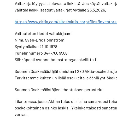
Valtakirja löytyy alla olevasta linkistä. Jos käytät valtak
välittää kaikki saadut valtakirjat Aktialle 25.3.2026.
https://www.aktia.com/sites/aktia-corp/files/inve
Valtuutetun tiedot valtakirjaan:
Nimi: Sven-Eric Holmström
Syntymäaika: 21.10.1978
Puhelinnumero 044-766 9568
Sähköposti svenne.holmstrom@osakeliitto.fi
Suomen Osakesäästäjät omistaa 1 280 Aktia-osaketta, jo
Tarvitsemme kuitenkin lisää osakkeita ja ääniä yhtiöko
Suomen Osakesäästäjien ehdotuksen perustelut
Tilanteessa, jossa Aktian tulos olisi aina sama vuosi toi
osakekohtainen osinko laskisi. Yksinkertaisesti sanottu
verran.