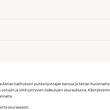
a Aktian hallituksen puheenjohtajan kanssa ja Aktian huolenaihee
tojen ja siitä syntyvien lisäkulujen seurauksena. Käsitykse
annalta.
etta seuraavasti: