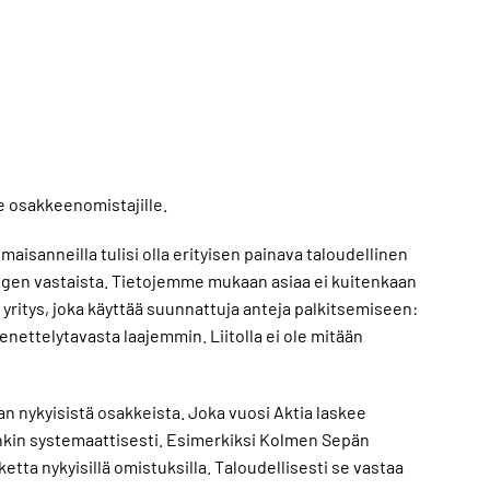
le osakkeenomistajille.
maisanneilla tulisi olla erityisen painava taloudellinen
 hengen vastaista. Tietojemme mukaan asiaa ei kuitenkaan
 yritys, joka käyttää suunnattuja anteja palkitsemiseen:
ettelytavasta laajemmin. Liitolla ei ole mitään
an nykyisistä osakkeista. Joka vuosi Aktia laskee
inkin systemaattisesti. Esimerkiksi Kolmen Sepän
ta nykyisillä omistuksilla. Taloudellisesti se vastaa