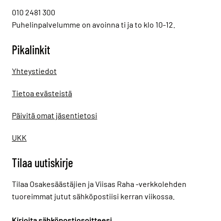
010 2481 300
Puhelinpalvelumme on avoinna ti ja to klo 10-12.
Pikalinkit
Yhteystiedot
Tietoa evästeistä
Päivitä omat jäsentietosi
UKK
Tilaa uutiskirje
Tilaa Osakesäästäjien ja Viisas Raha -verkkolehden
tuoreimmat jutut sähköpostiisi kerran viikossa.
Kirjoita sähköpostiosoitteesi