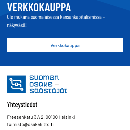
VERKKOKAUPPA
Ole mukana suomalaisessa kansankapitalismissa –
näkyvästi!
Verkkokauppa
Yhteystiedot
Freesenkatu 3 A 2, 00100 Helsinki
toimisto@osakeliitto.fi