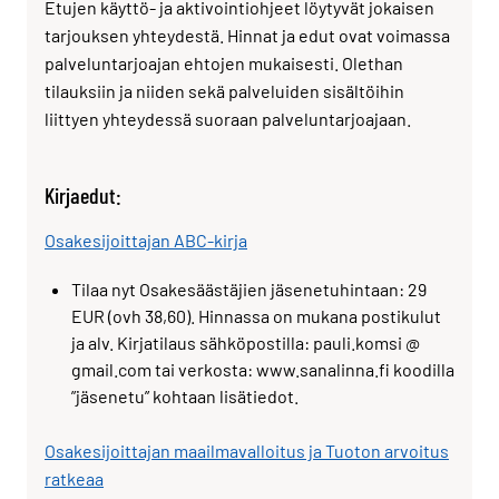
Etujen käyttö- ja aktivointiohjeet löytyvät jokaisen
tarjouksen yhteydestä. Hinnat ja edut ovat voimassa
palveluntarjoajan ehtojen mukaisesti. Olethan
tilauksiin ja niiden sekä palveluiden sisältöihin
liittyen yhteydessä suoraan palveluntarjoajaan.
Kirjaedut:
Osakesijoittajan ABC-kirja
Tilaa nyt Osakesäästäjien jäsenetuhintaan: 29
EUR (ovh 38,60). Hinnassa on mukana postikulut
ja alv. Kirjatilaus sähköpostilla: pauli.komsi @
gmail.com tai verkosta: www.sanalinna.fi koodilla
”jäsenetu” kohtaan lisätiedot.
Osakesijoittajan maailmavalloitus ja Tuoton arvoitus
ratkeaa