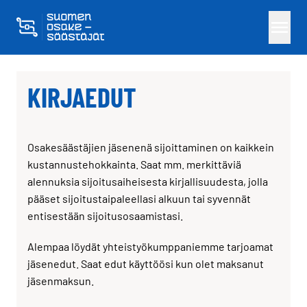
Skippaa sisältö
KIRJAEDUT
Osakesäästäjien jäsenenä sijoittaminen on kaikkein
kustannustehokkainta. Saat mm. merkittäviä
alennuksia sijoitusaiheisesta kirjallisuudesta, jolla
pääset sijoitustaipaleellasi alkuun tai syvennät
entisestään sijoitusosaamistasi.
Alempaa löydät yhteistyökumppaniemme tarjoamat
jäsenedut. Saat edut käyttöösi kun olet maksanut
jäsenmaksun.