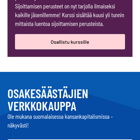
Sijoittamisen perusteet on nyt tarjolla ilmaiseksi
kaikille jäsenillemme! Kurssi sisältää kuusi yli tunnin
mittaista luentoa sijoittamisen perusteista.
Osallistu kurssille
OSAKESÄÄSTÄJIEN
VERKKOKAUPPA
Ole mukana suomalaisessa kansankapitalismissa –
näkyvästi!