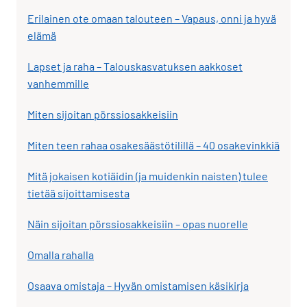
Erilainen ote omaan talouteen – Vapaus, onni ja hyvä
elämä
Lapset ja raha – Talouskasvatuksen aakkoset
vanhemmille
Miten sijoitan pörssiosakkeisiin
Miten teen rahaa osakesäästötilillä – 40 osakevinkkiä
Mitä jokaisen kotiäidin (ja muidenkin naisten) tulee
tietää sijoittamisesta
Näin sijoitan pörssiosakkeisiin – opas nuorelle
Omalla rahalla
Osaava omistaja – Hyvän omistamisen käsikirja