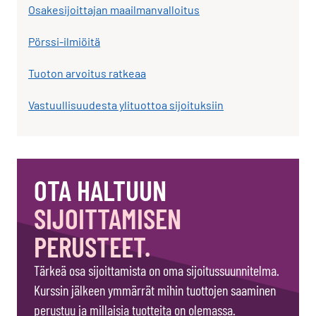
Osakesijoittajan maailmanvalloitus
Pörssi-ilmiöitä
Tuoton arvoitus ratkeaa
Vastuullisuudesta ylituottoa sijoituksiin
OTA HALTUUN
SIJOITTAMISEN
PERUSTEET.
Tärkeä osa sijoittamista on oma sijoitussuunnitelma.
Kurssin jälkeen ymmärrät mihin tuottojen saaminen
perustuu ja millaisia tuotteita on olemassa.