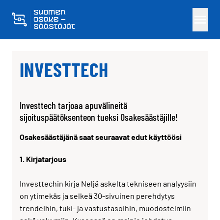
Skippaa sisältö
INVESTTECH
Investtech tarjoaa apuvälineitä
sijoituspäätöksenteon tueksi Osakesäästäjille!
Osakesäästäjänä saat seuraavat edut käyttöösi
1. Kirjatarjous
Investtechin kirja Neljä askelta tekniseen analyysiin
on ytimekäs ja selkeä 30-sivuinen perehdytys
trendeihin, tuki- ja vastustasoihin, muodostelmiin