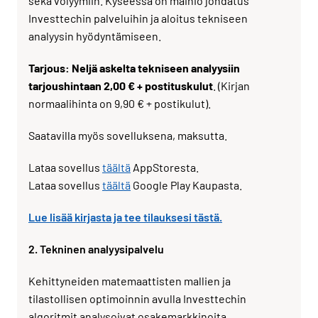
sekä volyymiin. Kyseessä on mainio johdatus
Investtechin palveluihin ja aloitus tekniseen
analyysin hyödyntämiseen.
Tarjous: Neljä askelta tekniseen analyysiin
tarjoushintaan 2,00 € + postituskulut
. (Kirjan
normaalihinta on 9,90 € + postikulut).
Saatavilla myös sovelluksena, maksutta.
Lataa sovellus
täältä
AppStoresta.
Lataa sovellus
täältä
Google Play Kaupasta.
Lue lisää kirjasta ja tee tilauksesi tästä.
2. Tekninen analyysipalvelu
Kehittyneiden matemaattisten mallien ja
tilastollisen optimoinnin avulla Investtechin
algoritmit analysoivat osakemarkkinoita