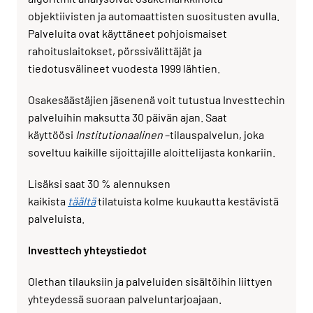
objektiivisten ja automaattisten suositusten avulla.
Palveluita ovat käyttäneet pohjoismaiset
rahoituslaitokset, pörssivälittäjät ja
tiedotusvälineet vuodesta 1999 lähtien.
Osakesäästäjien jäsenenä voit tutustua Investtechin
palveluihin maksutta 30 päivän ajan. Saat
käyttöösi
Institutionaalinen
–tilauspalvelun, joka
soveltuu kaikille sijoittajille aloittelijasta konkariin.
Lisäksi saat 30 % alennuksen
kaikista
täältä
tilatuista kolme kuukautta kestävistä
palveluista.
Investtech yhteystiedot
Olethan tilauksiin ja palveluiden sisältöihin liittyen
yhteydessä suoraan palveluntarjoajaan.