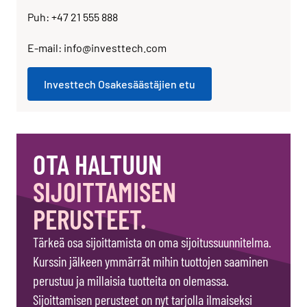
Puh: +47 21 555 888
E-mail: info@investtech.com
Investtech Osakesäästäjien etu
OTA HALTUUN
SIJOITTAMISEN
PERUSTEET.
Tärkeä osa sijoittamista on oma sijoitussuunnitelma.
Kurssin jälkeen ymmärrät mihin tuottojen saaminen
perustuu ja millaisia tuotteita on olemassa.
Sijoittamisen perusteet on nyt tarjolla ilmaiseksi